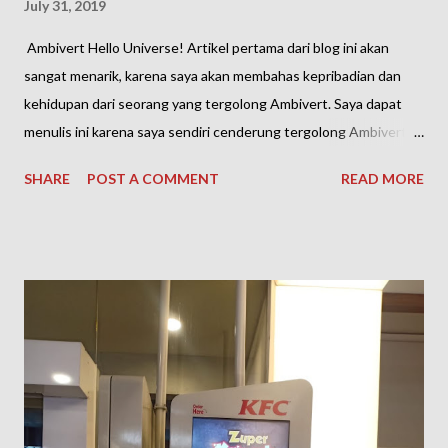
July 31, 2019
Ambivert Hello Universe! Artikel pertama dari blog ini akan
sangat menarik, karena saya akan membahas kepribadian dan
kehidupan dari seorang yang tergolong Ambivert. Saya dapat
menulis ini karena saya sendiri cenderung tergolong Ambivert.
Hampir semuanya juga sudah tahu bahwa kepribadian manusia
SHARE
POST A COMMENT
READ MORE
umumnya dapat dibedakan menjadi 3 yaitu Introvert, Ekstrovert,
dan Ambivert. Langsung saja kita bahas mengenai Ambivert.
Ambivert yaitu Kepribadian manusia di antara Introvert dan
Ekstrovert, dimana mereka yang termasuk Ambivert dapat
merasa nyaman dan menyesuaikan diri dalam kondisi apapun,
baik dalam kondisi ramai atau ketika mereka sedang sendiri.
Ketika anda suka dengan keramaian dan suka berorganisasi,
namun anda juga suka menyendiri ketika sedang mendapatkan
masalah, maka anda dapat dibilang sebagai pribadi yang
Ambivert. www.provoke-online.com Untuk dapat lebih jelas