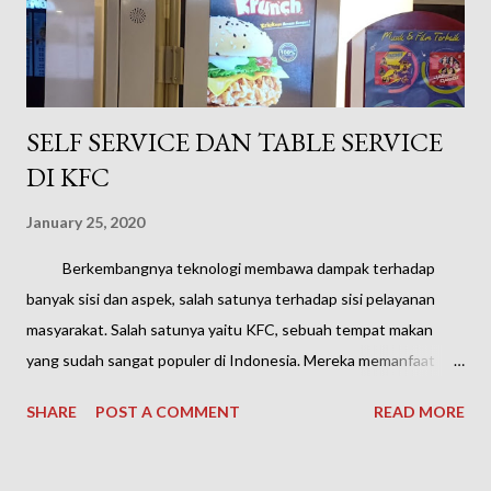
mengenai Ambivert, berikut saya kasih karakter dan kehidupan
dari mereka yang Am...
SELF SERVICE DAN TABLE SERVICE
DI KFC
January 25, 2020
Berkembangnya teknologi membawa dampak terhadap
banyak sisi dan aspek, salah satunya terhadap sisi pelayanan
masyarakat. Salah satunya yaitu KFC, sebuah tempat makan
yang sudah sangat populer di Indonesia. Mereka memanfaat
teknologi untuk meningkatkan kualitas pelayanannya terhadap
SHARE
POST A COMMENT
READ MORE
para pelanggan. KFC memiliki dua layanan baru yang dapat
memberikan rasa nyaman yang lebih kepada pelanggannya saat
mereka makan di sini, mulai dari memesan hingga menunggu